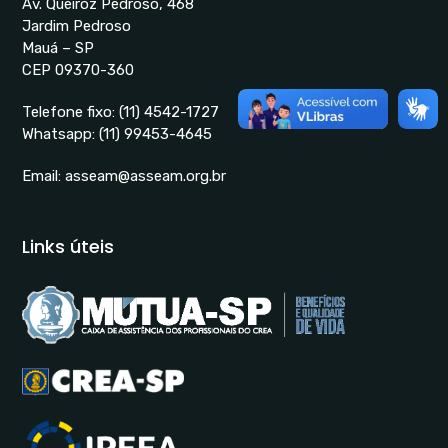
Av. Queiróz Pedroso, 468
Jardim Pedroso
Mauá – SP
CEP 09370-360
Telefone fixo:
(11) 4542-1727
Whatsapp:
(11) 99453-4645
Email:
asseam@asseam.org.br
Links úteis