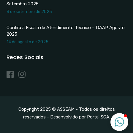
Setembro 2025
3 de setembro de 2025
ASSEAM
Confira a Escala de Atendimento Técnico – DAAP Agosto
Responderemos em breve.
2025
14 de agosto de 2025
Redes Sociais
Copyright 2025 © ASSEAM - Todos os direitos
reservados -
Desenvolvido por Portal SCA
.