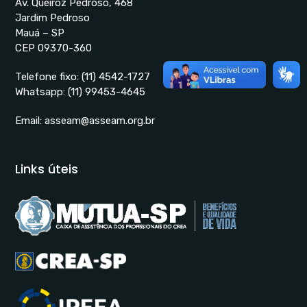
Av. Queiróz Pedroso, 468
Jardim Pedroso
Mauá – SP
CEP 09370-360
Telefone fixo:
(11) 4542-1727
Whatsapp:
(11) 99453-4645
Email:
asseam@asseam.org.br
Links úteis