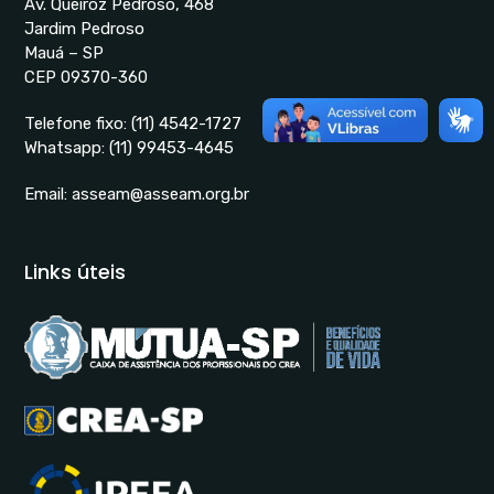
Av. Queiróz Pedroso, 468
Jardim Pedroso
Mauá – SP
CEP 09370-360
Telefone fixo:
(11) 4542-1727
Whatsapp:
(11) 99453-4645
Email:
asseam@asseam.org.br
Links úteis